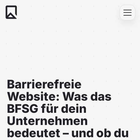
HO
ÜBE
UN
Barrierefreie
LEI
Website: Was das
PRO
BFSG für dein
Unternehmen
KO
bedeutet – und ob du