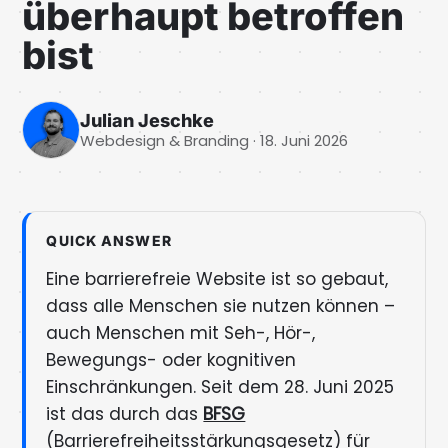
KLA
überhaupt betroffen
bist
LEX
IM
Julian Jeschke
Webdesign & Branding ·
18. Juni 2026
DA
AG
QUICK ANSWER
Eine barrierefreie Website ist so gebaut,
dass alle Menschen sie nutzen können –
auch Menschen mit Seh-, Hör-,
Bewegungs- oder kognitiven
Einschränkungen. Seit dem 28. Juni 2025
ist das durch das
BFSG
(Barrierefreiheitsstärkungsgesetz) für